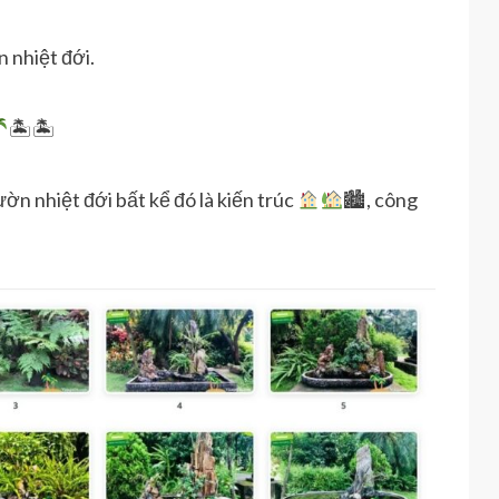
 nhiệt đới.
🏝🏝
ờn nhiệt đới bất kể đó là kiến trúc
🏙, công