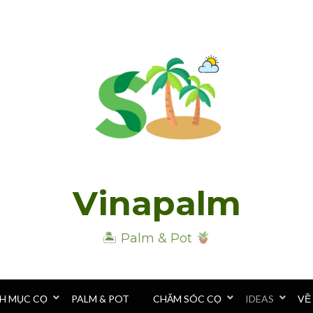
Vinapalm
🏝 Palm & Pot
H MỤC CỌ
PALM & POT
CHĂM SÓC CỌ
IDEAS
VỀ