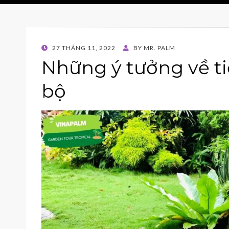
POSTED
27 THÁNG 11, 2022
BY
MR. PALM
ON
Những ý tưởng về t
bộ