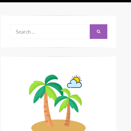
Search
SEARCH
for: