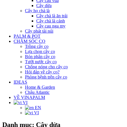
Cây cau vua
Cây dừa
Cây họ chà là
Cây chà là ăn trái
Cây chà là cảnh
Cây cau nga my
Cây phát tài núi
PALM & POT
CHĂM SÓC CỌ
Trồng cây cọ
Lựa chọn cây cọ
Bón phân cây cọ
Tưới nước cây cọ
Chống nóng cho cây cọ
Hỏi đáp về cây cọ?
Phòng bệnh trên cây cọ
IDEAS
Home & Garden
Chậu Atlantic
VỀ VINAPALM
VI
EN
VI
Danh mục:
Cây dừa