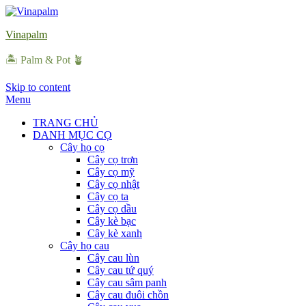
Vinapalm
🏝 Palm & Pot 🪴
Skip to content
Menu
TRANG CHỦ
DANH MỤC CỌ
Cây họ cọ
Cây cọ trơn
Cây cọ mỹ
Cây cọ nhật
Cây cọ ta
Cây cọ dầu
Cây kè bạc
Cây kè xanh
Cây họ cau
Cây cau lùn
Cây cau tứ quý
Cây cau sâm panh
Cây cau đuôi chồn