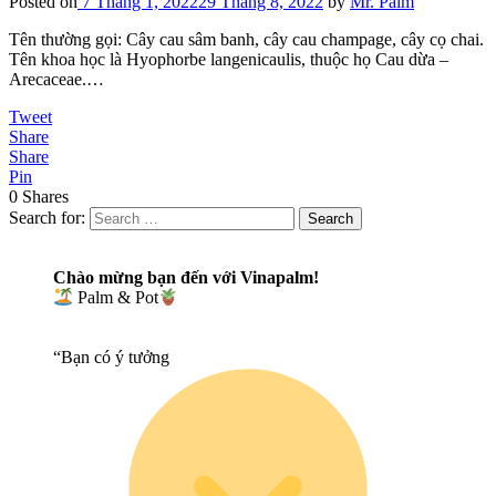
Posted on
7 Tháng 1, 2022
29 Tháng 8, 2022
by
Mr. Palm
Tên thường gọi: Cây cau sâm banh, cây cau champage, cây cọ chai.
Tên khoa học là Hyophorbe langenicaulis, thuộc họ Cau dừa –
Arecaceae.…
Tweet
Share
Share
Pin
0
Shares
Search for:
Search
Chào mừng bạn đến với
Vinapalm!
Palm & Pot
“Bạn có ý tưởng